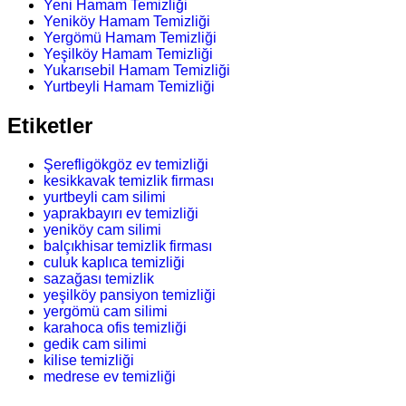
Yeni Hamam Temizliği
Yeniköy Hamam Temizliği
Yergömü Hamam Temizliği
Yeşilköy Hamam Temizliği
Yukarısebil Hamam Temizliği
Yurtbeyli Hamam Temizliği
Etiketler
Şerefligökgöz ev temizliği
kesikkavak temizlik firması
yurtbeyli cam silimi
yaprakbayırı ev temizliği
yeniköy cam silimi
balçıkhisar temizlik firması
culuk kaplıca temizliği
sazağası temizlik
yeşilköy pansiyon temizliği
yergömü cam silimi
karahoca ofis temizliği
gedik cam silimi
kilise temizliği
medrese ev temizliği