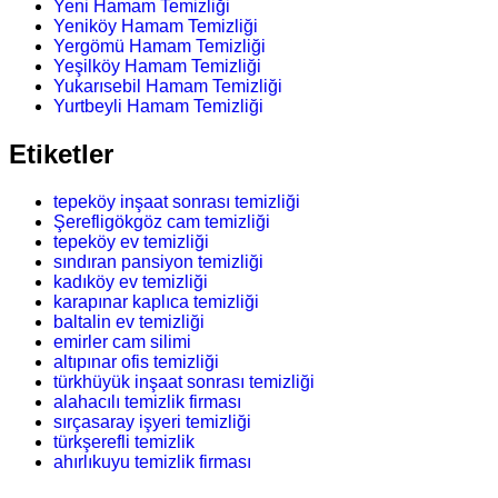
Yeni Hamam Temizliği
Yeniköy Hamam Temizliği
Yergömü Hamam Temizliği
Yeşilköy Hamam Temizliği
Yukarısebil Hamam Temizliği
Yurtbeyli Hamam Temizliği
Etiketler
tepeköy inşaat sonrası temizliği
Şerefligökgöz cam temizliği
tepeköy ev temizliği
sındıran pansiyon temizliği
kadıköy ev temizliği
karapınar kaplıca temizliği
baltalin ev temizliği
emirler cam silimi
altıpınar ofis temizliği
türkhüyük inşaat sonrası temizliği
alahacılı temizlik firması
sırçasaray işyeri temizliği
türkşerefli temizlik
ahırlıkuyu temizlik firması